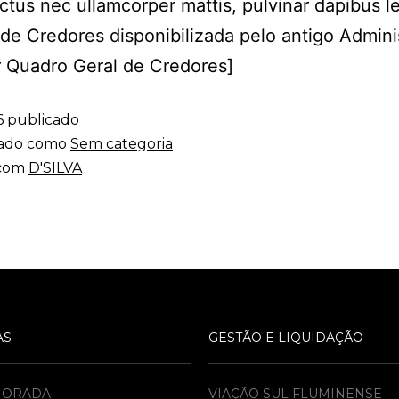
luctus nec ullamcorper mattis, pulvinar dapibus l
de Credores disponibilizada pelo antigo Admini
 Quadro Geral de Credores]
6
publicado
zado como
Sem categoria
 com
D'SILVA
AS
GESTÃO E LIQUIDAÇÃO
MORADA
VIAÇÃO SUL FLUMINENSE