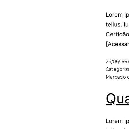
Lorem ip
tellus, 
Certidã
[Acessa
24/06/199
Categori
Marcado
Qua
Lorem ip