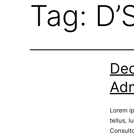
Tag:
D’
Dec
Adm
Lorem ip
tellus, 
Consulto