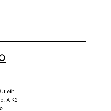
o
Ut elit
eo. A K2
ão