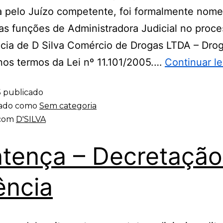
a pelo Juízo competente, foi formalmente nom
as funções de Administradora Judicial no proc
cia de D Silva Comércio de Drogas LTDA – Drog
 nos termos da Lei nº 11.101/2005.…
Continuar l
5
publicado
zado como
Sem categoria
 com
D'SILVA
tença – Decretação
ência