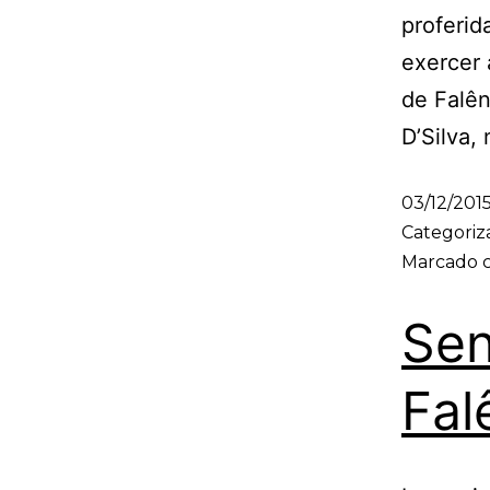
proferid
exercer 
de Falên
D’Silva,
03/12/201
Categori
Marcado
Sen
Fal