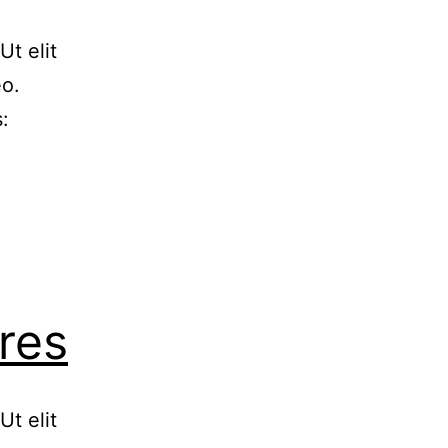
Ut elit
eo.
:
res
Ut elit