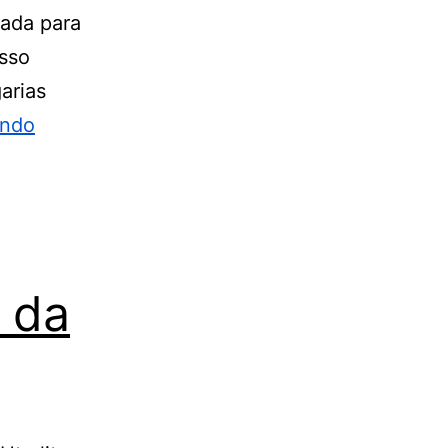
eada para
esso
arias
endo
 da