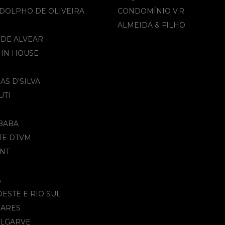
DOLPHO DE OLIVEIRA
CONDOMÍNIO V.R.
ALMEIDA & FILHO​
 DE ALVEAR
 IN HOUSE
AS D'SILVA
UTI
BABA
TE DTVM
NT
A
DESTE E RIO SUL
OARES
ALGARVE