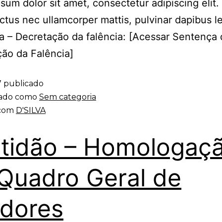
sum dolor sit amet, consectetur adipiscing elit. 
luctus nec ullamcorper mattis, pulvinar dapibus l
 – Decretação da falência: [Acessar Sentença
ão da Falência]
7
publicado
zado como
Sem categoria
 com
D'SILVA
tidão – Homologaç
Quadro Geral de
dores