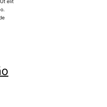
Ut elit
eo.
 de
ão