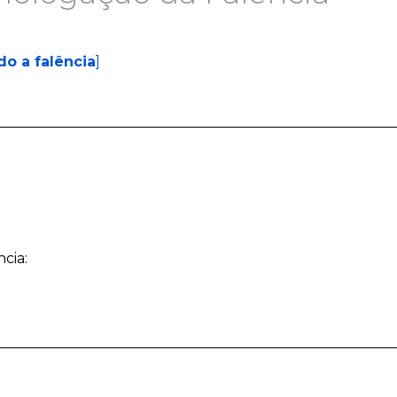
:
o a falência
]
cia: