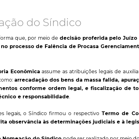
ção do Síndico
forma que, por meio de
decisão proferida pelo Juíz
o no processo de Falência de Procasa Gerenciamen
oria Econômica
assume as atribuições legais de auxili
 como:
arrecadação dos bens da massa falida, apuraç
mentos conforme ordem legal, e fiscalização de to
técnico e responsabilidade
.
 legais, o Síndico firmou o respectivo
Termo de Co
trita observância às determinações judiciais e à legi
e Nomeação do Síndico
pode ser realizado por meio do 