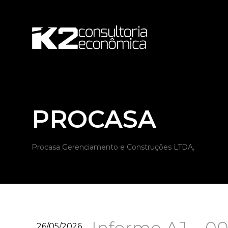
PROCASA
Procasa Gerenciamento e Construções LTDA,
26/05/2026