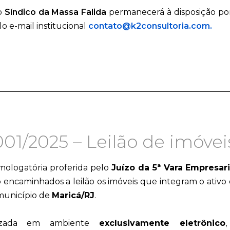
 o
Síndico da Massa Falida
permanecerá à disposição po
o e-mail institucional
contato@k2consultoria.com.
1/2025 – Leilão de imóvei
mologatória proferida pelo
Juízo da 5ª Vara Empresar
o encaminhados a leilão os imóveis que integram o ativo
 município de
Maricá/RJ
.
izada em ambiente
exclusivamente eletrônico