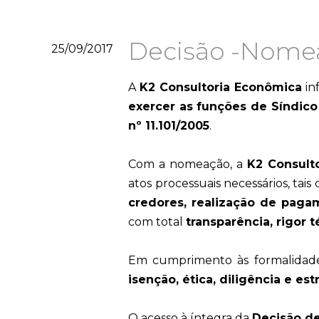
Decisão -Nomea
25/09/2017
A
K2 Consultoria Econômica
in
exercer as funções de Síndic
nº 11.101/2005
.
Com a nomeação, a
K2 Consult
atos processuais necessários, tais
credores, realização de paga
com total
transparência, rigor 
Em cumprimento às formalidades
isenção, ética, diligência e es
O acesso à íntegra da
Decisão d