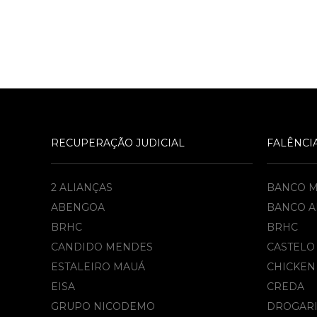
RECUPERAÇÃO JUDICIAL
FALÊNCI
2 ALIANÇAS
BANCO 
ABENGOA
BANCO A
BRHC
BRHC
CANDIDO MENDES
CASTELO
ESTALEIRO MAUÁ
CHICKEN
EISA
CREDA
GRUPO NICODEMO
DROGARI