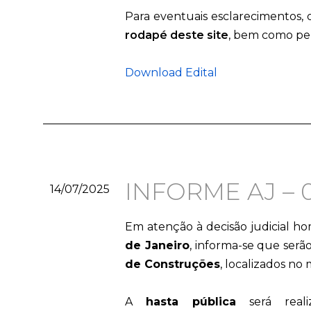
Para eventuais esclarecimentos,
rodapé deste site
, bem como pel
Download Edital
INFORME AJ – 00
14/07/2025
Em atenção à decisão judicial ho
de Janeiro
, informa-se que serã
de Construções
, localizados no
A
hasta pública
será real