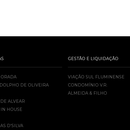
AS
GESTÃO E LIQUIDAÇÃO
MORADA
VIAÇÃO SUL FLUMINENSE
DOLPHO DE OLIVEIRA
CONDOMÍNIO V.R.
ALMEIDA & FILHO​
 DE ALVEAR
 IN HOUSE
AS D'SILVA