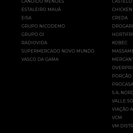
CANDIDO MENDES
CASTELO
ESTALEIRO MAUÁ
CHICKEN
EISA
CREDA
GRUPO NICODEMO
DROGARI
GRUPO OI
HORTIFR
RADIOVIDA
KOBEC
SUPERMERCADO NOVO MUNDO
MASSAM
VASCO DA GAMA
MERCAN
OVERPRI
PORCÃO
PROCAS
S.A, NOR
VALLE S
VIAÇÃO 
VCM
VM DIST