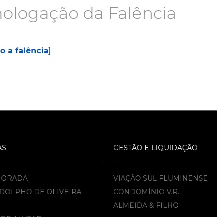
ologação da Falência
 a falência
]
AS
GESTÃO E LIQUIDAÇÃO
MORADA
VIAÇÃO SUL FLUMINENSE
DOLPHO DE OLIVEIRA
CONDOMÍNIO V.R.
ALMEIDA & FILHO​