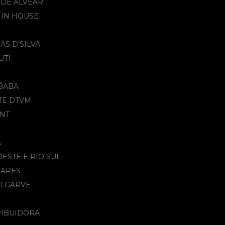
 DE ALVEAR
 IN HOUSE
AS D'SILVA
UTI
BABA
TE DTVM
NT
A
DESTE E RIO SUL
OARES
ALGARVE
RIBUIDORA