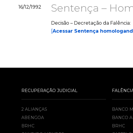
Sentença – Hom
16/12/1992
Decisão – Decretação da Falência:
[
Acessar Sentença homologando
RECUPERAÇÃO JUDICIAL
FALÊNCI
2 ALIANÇAS
BANCO 
ABENGOA
BANCO A
BRHC
BRHC