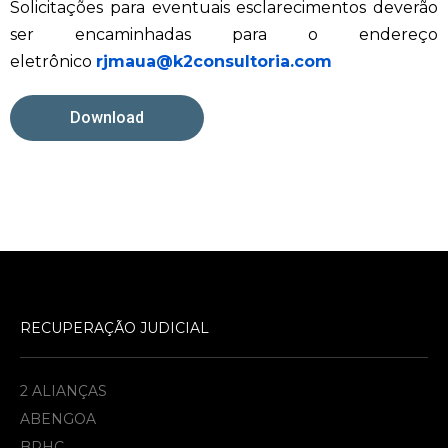
Solicitações para eventuais esclarecimentos deverão
ser encaminhadas para o endereço
eletrônico
rjmaua@
k2consultoria.com
Download
RECUPERAÇÃO JUDICIAL
2 ALIANÇAS
ABENGOA
BRHC