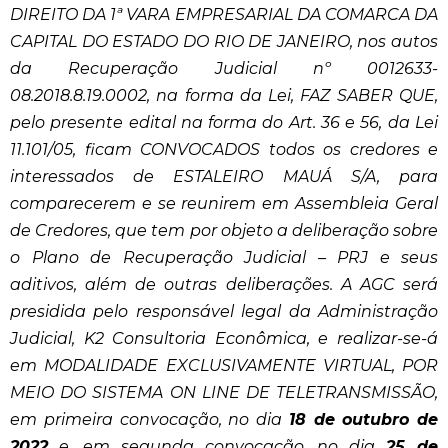
DIREITO DA 1ª VARA EMPRESARIAL DA COMARCA DA
CAPITAL DO ESTADO DO RIO DE JANEIRO, nos autos
da Recuperação Judicial nº 0012633-
08.2018.8.19.0002, na forma da Lei, FAZ SABER QUE,
pelo presente edital na forma do Art. 36 e 56, da Lei
11.101/05, ficam CONVOCADOS todos os credores e
interessados de ESTALEIRO MAUÁ S/A, para
comparecerem e se reunirem em Assembleia Geral
de Credores, que tem por objeto a deliberação sobre
o Plano de Recuperação Judicial – PRJ e seus
aditivos, além de outras deliberações. A AGC será
presidida pelo responsável legal da Administração
Judicial, K2 Consultoria Econômica, e realizar-se-á
em MODALIDADE EXCLUSIVAMENTE VIRTUAL, POR
MEIO DO SISTEMA ON LINE DE TELETRANSMISSÃO,
em primeira convocação, no dia
18 de outubro de
2022
e, em segunda convocação, no dia
25 de