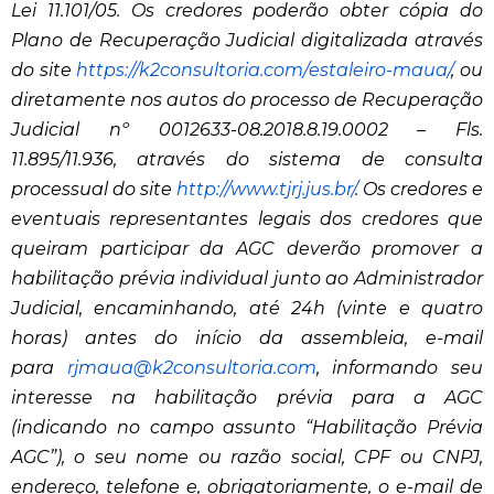
Lei 11.101/05. Os credores poderão obter cópia do
Plano de Recuperação Judicial digitalizada através
do site
https://k2consultoria.com/
estaleiro-maua/
, ou
diretamente nos autos do processo de Recuperação
Judicial nº 0012633-08.2018.8.19.0002 – Fls.
11.895/11.936, através do sistema de consulta
processual do site
http://www.tjrj.jus.br/
. Os credores e
eventuais representantes legais dos credores que
queiram participar da AGC deverão promover a
habilitação prévia individual junto ao Administrador
Judicial, encaminhando, até 24h (vinte e quatro
horas) antes do início da assembleia, e-mail
para
rjmaua@k2consultoria.com
, informando seu
interesse na habilitação prévia para a AGC
(indicando no campo assunto “Habilitação Prévia
AGC”), o seu nome ou razão social, CPF ou CNPJ,
endereço, telefone e, obrigatoriamente, o e-mail de