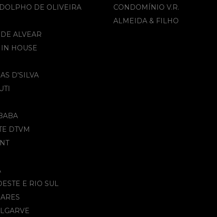
DOLPHO DE OLIVEIRA
CONDOMÍNIO V.R.
ALMEIDA & FILHO​
 DE ALVEAR
 IN HOUSE
AS D'SILVA
UTI
BABA
TE DTVM
NT
A
DESTE E RIO SUL
OARES
ALGARVE