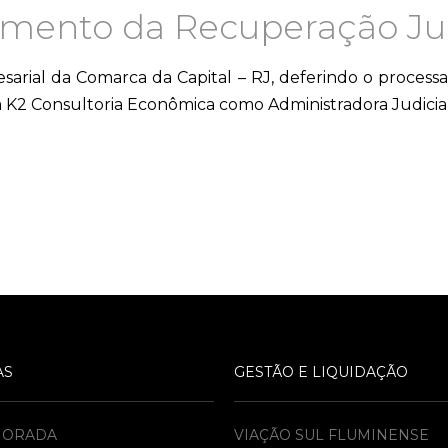
imento da Recuperação Jud
esarial da Comarca da Capital – RJ, deferindo o proce
 K2 Consultoria Econômica como Administradora Judicial
AS
GESTÃO E LIQUIDAÇÃO
MORADA
VIAÇÃO SUL FLUMINENSE