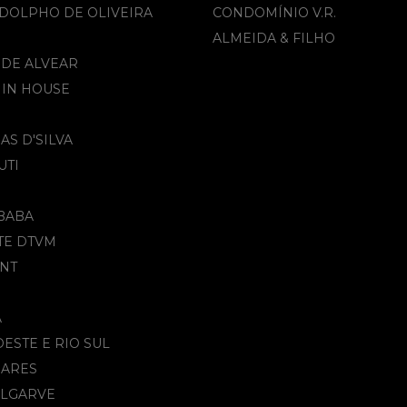
DOLPHO DE OLIVEIRA
CONDOMÍNIO V.R.
ALMEIDA & FILHO​
 DE ALVEAR
 IN HOUSE
AS D'SILVA
UTI
BABA
TE DTVM
NT
A
DESTE E RIO SUL
OARES
ALGARVE