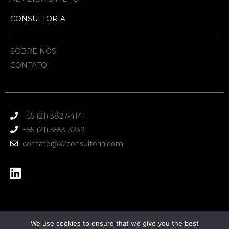
CONSULTORIA
SOBRE NÓS
CONTATO
+55 (21) 3827-4141
+55 (21) 3553-3239
contato@k2consultoria.com
We use cookies to ensure that we give you the best
Copyright © 2025 K2 Consultoria Econômica LTDA. Todos os direitos