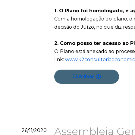
1. O Plano foi homologado, e a
Com a homologação do plano, o me
decisão do Juízo, no que diz resp
2. Como posso ter acesso ao P
O Plano está anexado ao processo 
link:
www.k2consultoriaeconomica
Download
Assembleia Gera
26/11/2020