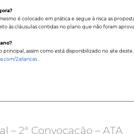
gora?
smo é colocado em prática e segue à risca as propostas
eito às cláusulas contidas no plano que não foram aprova
lano?
principal, assim como está disponibilizado no site deste
.com/2aliancas
.
l – 2ª Convocação – ATA