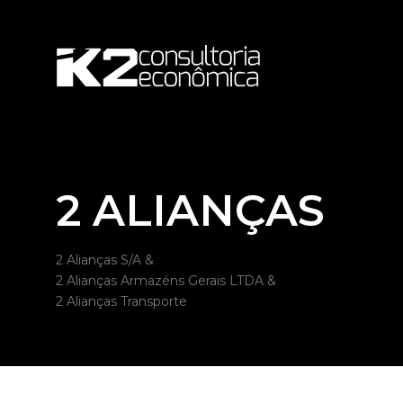
2 ALIANÇAS
2 Alianças S/A &
2 Alianças Armazéns Gerais LTDA &
2 Alianças Transporte